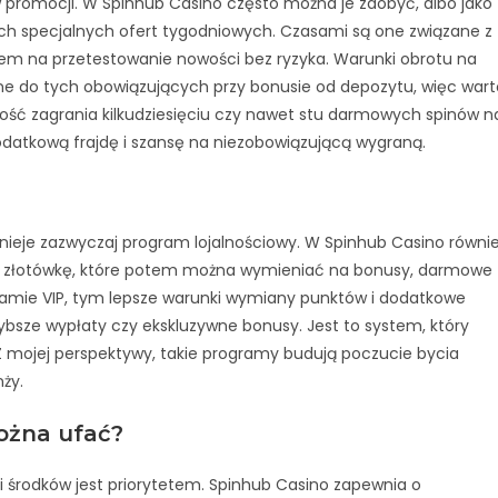
 promocji. W Spinhub Casino często można je zdobyć, albo jako
h specjalnych ofert tygodniowych. Czasami są one związane z
m na przetestowanie nowości bez ryzyka. Warunki obrotu na
 do tych obowiązujących przy bonusie od depozytu, więc wart
ść zagrania kilkudziesięciu czy nawet stu darmowych spinów n
odatkową frajdę i szansę na niezobowiązującą wygraną.
stnieje zazwyczaj program lojalnościowy. W Spinhub Casino równi
ną złotówkę, które potem można wymieniać na bonusy, darmowe
ramie VIP, tym lepsze warunki wymiany punktów i dodatkowe
ybsze wypłaty czy ekskluzywne bonusy. Jest to system, który
 Z mojej perspektywy, takie programy budują poczucie bycia
ży.
ożna ufać?
 środków jest priorytetem. Spinhub Casino zapewnia o