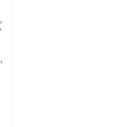
o
a
eż