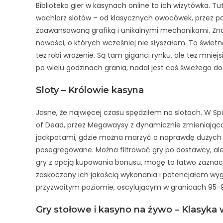
Biblioteka gier w kasynach online to ich wizytówka. Tu
wachlarz slotów – od klasycznych owocówek, przez p
zaawansowaną grafiką i unikalnymi mechanikami. Znal
nowości, o których wcześniej nie słyszałem. To świe
też robi wrażenie. Są tam giganci rynku, ale też mniejs
po wielu godzinach grania, nadal jest coś świeżego d
Sloty – Królowie kasyna
Jasne, że najwięcej czasu spędziłem na slotach. W Spin
of Dead, przez Megawaysy z dynamicznie zmieniającą s
jackpotami, gdzie można marzyć o naprawdę dużych 
posegregowane. Można filtrować gry po dostawcy, ale 
gry z opcją kupowania bonusu, mogę to łatwo zaznac
zaskoczony ich jakością wykonania i potencjałem wygra
przyzwoitym poziomie, oscylującym w granicach 95-9
Gry stołowe i kasyno na żywo – Klasy