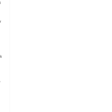
i
r
ok
e