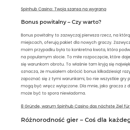
Spinhub Casino: Twoja szansa na wygraną
Bonus powitalny – Czy warto?
Bonus powitalny to zazwyczaj pierwsza rzecz, na któ
miejscach, oferują pakiet dla nowych graczy. Zazwyc
moim przypadku była to konkretna kwota, która podwo
na popularnym slocie. To miłe rozpoczęcie, które da
się warunkom obrotu. To właśnie tam kryją się najwi
oznacza, że musiałem obrócić bonus kilkadziesiąt ra
zapoznać się z tymi warunkami, bo nie wszystkie gry 
mogą być wręcz wyłączone. Dla mnie, jako gracza z 
może być to spora niewiadoma.
8 Gründe, warum Spinhub Casino das nächste Ziel für 
Różnorodność gier – Coś dla każde