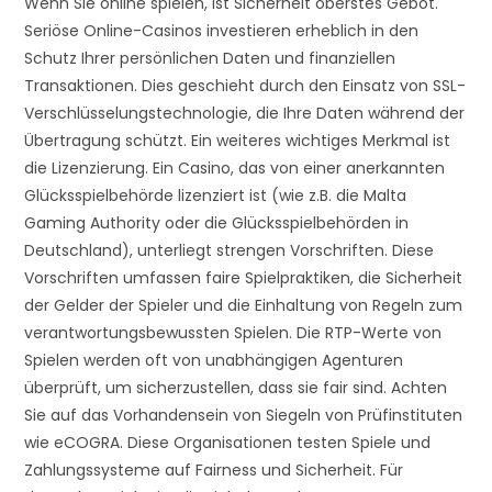
Wenn Sie online spielen, ist Sicherheit oberstes Gebot.
Seriöse Online-Casinos investieren erheblich in den
Schutz Ihrer persönlichen Daten und finanziellen
Transaktionen. Dies geschieht durch den Einsatz von SSL-
Verschlüsselungstechnologie, die Ihre Daten während der
Übertragung schützt. Ein weiteres wichtiges Merkmal ist
die Lizenzierung. Ein Casino, das von einer anerkannten
Glücksspielbehörde lizenziert ist (wie z.B. die Malta
Gaming Authority oder die Glücksspielbehörden in
Deutschland), unterliegt strengen Vorschriften. Diese
Vorschriften umfassen faire Spielpraktiken, die Sicherheit
der Gelder der Spieler und die Einhaltung von Regeln zum
verantwortungsbewussten Spielen. Die RTP-Werte von
Spielen werden oft von unabhängigen Agenturen
überprüft, um sicherzustellen, dass sie fair sind. Achten
Sie auf das Vorhandensein von Siegeln von Prüfinstituten
wie eCOGRA. Diese Organisationen testen Spiele und
Zahlungssysteme auf Fairness und Sicherheit. Für