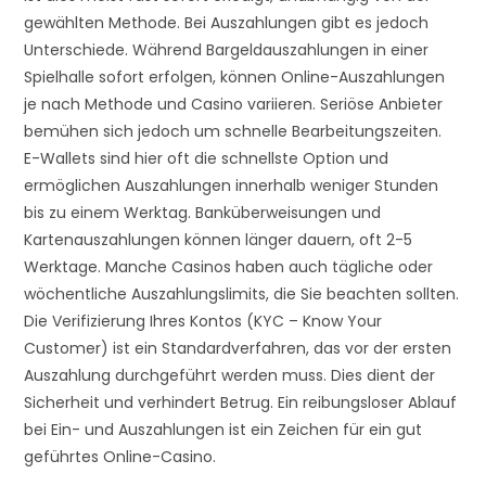
gewählten Methode. Bei Auszahlungen gibt es jedoch
Unterschiede. Während Bargeldauszahlungen in einer
Spielhalle sofort erfolgen, können Online-Auszahlungen
je nach Methode und Casino variieren. Seriöse Anbieter
bemühen sich jedoch um schnelle Bearbeitungszeiten.
E-Wallets sind hier oft die schnellste Option und
ermöglichen Auszahlungen innerhalb weniger Stunden
bis zu einem Werktag. Banküberweisungen und
Kartenauszahlungen können länger dauern, oft 2-5
Werktage. Manche Casinos haben auch tägliche oder
wöchentliche Auszahlungslimits, die Sie beachten sollten.
Die Verifizierung Ihres Kontos (KYC – Know Your
Customer) ist ein Standardverfahren, das vor der ersten
Auszahlung durchgeführt werden muss. Dies dient der
Sicherheit und verhindert Betrug. Ein reibungsloser Ablauf
bei Ein- und Auszahlungen ist ein Zeichen für ein gut
geführtes Online-Casino.