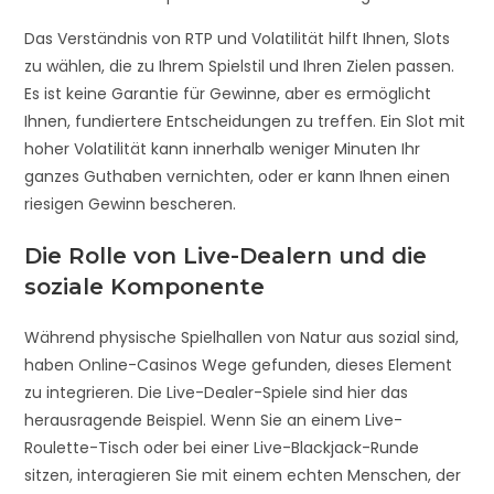
Das Verständnis von RTP und Volatilität hilft Ihnen, Slots
zu wählen, die zu Ihrem Spielstil und Ihren Zielen passen.
Es ist keine Garantie für Gewinne, aber es ermöglicht
Ihnen, fundiertere Entscheidungen zu treffen. Ein Slot mit
hoher Volatilität kann innerhalb weniger Minuten Ihr
ganzes Guthaben vernichten, oder er kann Ihnen einen
riesigen Gewinn bescheren.
Die Rolle von Live-Dealern und die
soziale Komponente
Während physische Spielhallen von Natur aus sozial sind,
haben Online-Casinos Wege gefunden, dieses Element
zu integrieren. Die Live-Dealer-Spiele sind hier das
herausragende Beispiel. Wenn Sie an einem Live-
Roulette-Tisch oder bei einer Live-Blackjack-Runde
sitzen, interagieren Sie mit einem echten Menschen, der