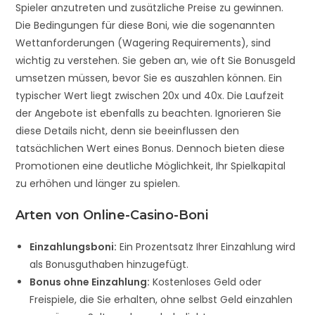
Spieler anzutreten und zusätzliche Preise zu gewinnen.
Die Bedingungen für diese Boni, wie die sogenannten
Wettanforderungen (Wagering Requirements), sind
wichtig zu verstehen. Sie geben an, wie oft Sie Bonusgeld
umsetzen müssen, bevor Sie es auszahlen können. Ein
typischer Wert liegt zwischen 20x und 40x. Die Laufzeit
der Angebote ist ebenfalls zu beachten. Ignorieren Sie
diese Details nicht, denn sie beeinflussen den
tatsächlichen Wert eines Bonus. Dennoch bieten diese
Promotionen eine deutliche Möglichkeit, Ihr Spielkapital
zu erhöhen und länger zu spielen.
Arten von Online-Casino-Boni
Einzahlungsboni:
Ein Prozentsatz Ihrer Einzahlung wird
als Bonusguthaben hinzugefügt.
Bonus ohne Einzahlung:
Kostenloses Geld oder
Freispiele, die Sie erhalten, ohne selbst Geld einzahlen