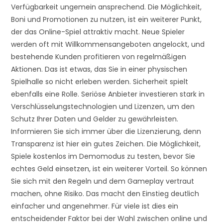
Verfügbarkeit ungemein ansprechend. Die Möglichkeit,
Boni und Promotionen zu nutzen, ist ein weiterer Punkt,
der das Online-Spiel attraktiv macht. Neue Spieler
werden oft mit Willkommensangeboten angelockt, und
bestehende Kunden profitieren von regelmäßigen
Aktionen. Das ist etwas, das Sie in einer physischen
Spielhalle so nicht erleben werden. Sicherheit spielt
ebenfalls eine Rolle. Seriöse Anbieter investieren stark in
Verschlüsselungstechnologien und Lizenzen, um den
Schutz Ihrer Daten und Gelder zu gewährleisten.
Informieren Sie sich immer über die Lizenzierung, denn
Transparenz ist hier ein gutes Zeichen. Die Möglichkeit,
Spiele kostenlos im Demomodus zu testen, bevor Sie
echtes Geld einsetzen, ist ein weiterer Vorteil. So können
Sie sich mit den Regeln und dem Gameplay vertraut
machen, ohne Risiko. Das macht den Einstieg deutlich
einfacher und angenehmer. Für viele ist dies ein
entscheidender Faktor bei der Wahl zwischen online und