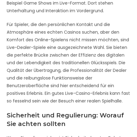
Beispiel Game Shows im Live-Format. Dort stehen
Unterhaltung und Interaktion im Vordergrund.
Für Spieler, die den persönlichen Kontakt und die
Atmosphäre eines echten Casinos suchen, aber den
Komfort des Online-Spielens nicht missen möchten, sind
Live-Dealer-Spiele eine ausgezeichnete Wahl. Sie bieten
die perfekte Brücke zwischen der Effizienz des digitalen
und der Lebendigkeit des traditionellen Glücksspiels. Die
Qualität der Übertragung, die Professionalität der Dealer
und die reibungslose Funktionsweise der
Benutzeroberfläche sind hier entscheidend für ein
positives Erlebnis. Ein gutes Live-Casino-Erlebnis kann fast
so fesselnd sein wie der Besuch einer realen Spielhalle.
Sicherheit und Regulierung: Worauf
Sie achten sollten