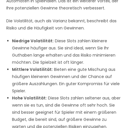
Automaten in Spielhallen. Das ist ein weiterer Vorteil, der
Ihre potenziellen Gewinne theoretisch verbessert.
Die Volatilität, auch als Varianz bekannt, beschreibt das
Risiko und die Häufigkeit von Gewinnen.
Niedrige Volatilität:
Diese Slots zahlen kleinere
Gewinne häufiger aus. Sie sind ideal, wenn Sie Ihr
Guthaben lange erhalten und das Risiko minimieren
möchten. Die Spielzeit ist oft länger.
Mittlere Volatilität:
Bieten eine gute Mischung aus
häufigen kleineren Gewinnen und der Chance auf
größere Auszahlungen. Ein guter Kompromiss für viele
Spieler.
Hohe Volatilität:
Diese Slots zahlen seltener aus, aber
wenn sie es tun, sind die Gewinne oft sehr hoch. Sie
sind besser geeignet für Spieler mit einem größeren
Budget, die bereit sind, auf größere Gewinne zu
warten und die potenziellen Risiken einzugehen.