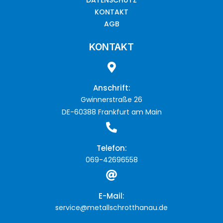
DATENSCHUTZ
KONTAKT
AGB
KONTAKT
Anschrift:
Gwinnerstraße 26
DE-60388 Frankfurt am Main
Telefon:
069-42696558
E-Mail:
service@metallschrotthanau.de