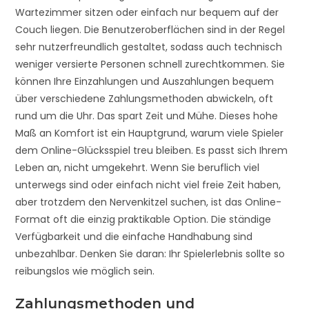
Wartezimmer sitzen oder einfach nur bequem auf der
Couch liegen. Die Benutzeroberflächen sind in der Regel
sehr nutzerfreundlich gestaltet, sodass auch technisch
weniger versierte Personen schnell zurechtkommen. Sie
können Ihre Einzahlungen und Auszahlungen bequem
über verschiedene Zahlungsmethoden abwickeln, oft
rund um die Uhr. Das spart Zeit und Mühe. Dieses hohe
Maß an Komfort ist ein Hauptgrund, warum viele Spieler
dem Online-Glücksspiel treu bleiben. Es passt sich Ihrem
Leben an, nicht umgekehrt. Wenn Sie beruflich viel
unterwegs sind oder einfach nicht viel freie Zeit haben,
aber trotzdem den Nervenkitzel suchen, ist das Online-
Format oft die einzig praktikable Option. Die ständige
Verfügbarkeit und die einfache Handhabung sind
unbezahlbar. Denken Sie daran: Ihr Spielerlebnis sollte so
reibungslos wie möglich sein.
Zahlungsmethoden und