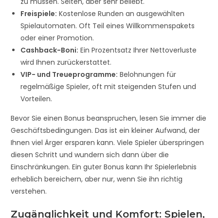
zu müssen. Selten, aber sehr beliebt.
Freispiele:
Kostenlose Runden an ausgewählten
Spielautomaten. Oft Teil eines Willkommenspakets
oder einer Promotion.
Cashback-Boni:
Ein Prozentsatz Ihrer Nettoverluste
wird Ihnen zurückerstattet.
VIP- und Treueprogramme:
Belohnungen für
regelmäßige Spieler, oft mit steigenden Stufen und
Vorteilen.
Bevor Sie einen Bonus beanspruchen, lesen Sie immer die
Geschäftsbedingungen. Das ist ein kleiner Aufwand, der
Ihnen viel Ärger ersparen kann. Viele Spieler überspringen
diesen Schritt und wundern sich dann über die
Einschränkungen. Ein guter Bonus kann Ihr Spielerlebnis
erheblich bereichern, aber nur, wenn Sie ihn richtig
verstehen.
Zugänglichkeit und Komfort: Spielen,