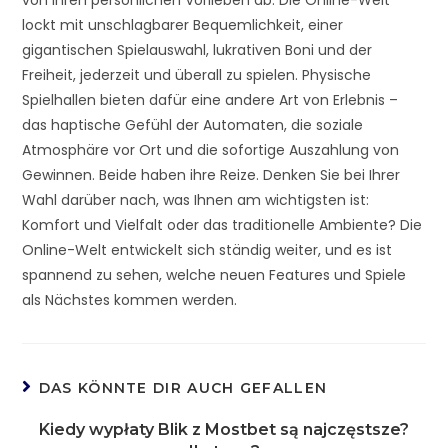
von Ihren persönlichen Vorlieben ab. Die Online-Welt
lockt mit unschlagbarer Bequemlichkeit, einer
gigantischen Spielauswahl, lukrativen Boni und der
Freiheit, jederzeit und überall zu spielen. Physische
Spielhallen bieten dafür eine andere Art von Erlebnis –
das haptische Gefühl der Automaten, die soziale
Atmosphäre vor Ort und die sofortige Auszahlung von
Gewinnen. Beide haben ihre Reize. Denken Sie bei Ihrer
Wahl darüber nach, was Ihnen am wichtigsten ist:
Komfort und Vielfalt oder das traditionelle Ambiente? Die
Online-Welt entwickelt sich ständig weiter, und es ist
spannend zu sehen, welche neuen Features und Spiele
als Nächstes kommen werden.
DAS KÖNNTE DIR AUCH GEFALLEN
Kiedy wypłaty Blik z Mostbet są najczęstsze?