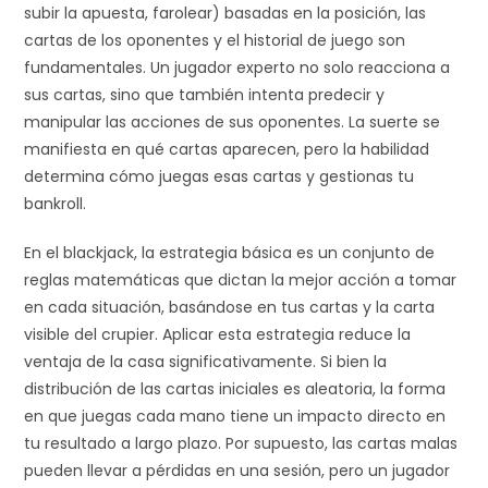
subir la apuesta, farolear) basadas en la posición, las
cartas de los oponentes y el historial de juego son
fundamentales. Un jugador experto no solo reacciona a
sus cartas, sino que también intenta predecir y
manipular las acciones de sus oponentes. La suerte se
manifiesta en qué cartas aparecen, pero la habilidad
determina cómo juegas esas cartas y gestionas tu
bankroll.
En el blackjack, la estrategia básica es un conjunto de
reglas matemáticas que dictan la mejor acción a tomar
en cada situación, basándose en tus cartas y la carta
visible del crupier. Aplicar esta estrategia reduce la
ventaja de la casa significativamente. Si bien la
distribución de las cartas iniciales es aleatoria, la forma
en que juegas cada mano tiene un impacto directo en
tu resultado a largo plazo. Por supuesto, las cartas malas
pueden llevar a pérdidas en una sesión, pero un jugador