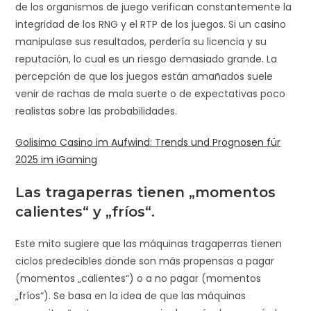
de los organismos de juego verifican constantemente la
integridad de los RNG y el RTP de los juegos. Si un casino
manipulase sus resultados, perdería su licencia y su
reputación, lo cual es un riesgo demasiado grande. La
percepción de que los juegos están amañados suele
venir de rachas de mala suerte o de expectativas poco
realistas sobre las probabilidades.
Golisimo Casino im Aufwind: Trends und Prognosen für
2025 im iGaming
Las tragaperras tienen „momentos
calientes“ y „fríos“.
Este mito sugiere que las máquinas tragaperras tienen
ciclos predecibles donde son más propensas a pagar
(momentos „calientes“) o a no pagar (momentos
„fríos“). Se basa en la idea de que las máquinas