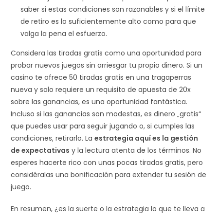
saber si estas condiciones son razonables y si el límite
de retiro es lo suficientemente alto como para que
valga la pena el esfuerzo.
Considera las tiradas gratis como una oportunidad para
probar nuevos juegos sin arriesgar tu propio dinero. Si un
casino te ofrece 50 tiradas gratis en una tragaperras
nueva y solo requiere un requisito de apuesta de 20x
sobre las ganancias, es una oportunidad fantástica.
Incluso si las ganancias son modestas, es dinero „gratis“
que puedes usar para seguir jugando o, si cumples las
condiciones, retirarlo. La
estrategia aquí es la gestión
de expectativas
y la lectura atenta de los términos. No
esperes hacerte rico con unas pocas tiradas gratis, pero
considéralas una bonificación para extender tu sesión de
juego.
En resumen, ¿es la suerte o la estrategia lo que te lleva a