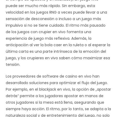
puede ser mucho más rápido. Sin embargo, esta
velocidad en los juegos RNG a veces puede llevar a una
sensación de desconexión o incluso a un juego más
impulsivo si no se tiene cuidado. El ritmo más pausado
de los juegos con crupier en vivo fomenta una
experiencia de juego más reflexiva. Además, la
anticipación al ver la bola caer en la ruleta o al esperar la
última carta es una parte intrínseca de la emoción del
juego, y los crupieres en vivo saben cómo maximizar esa
tensión.
Los proveedores de software de casino en vivo han
desarrollado soluciones para optimizar el flujo del juego.
Por ejemplo, en el blackjack en vivo, la opción de „apostar
detrás“ permite a los jugadores apostar en manos de
otros jugadores si la mesa está llena, asegurando que
siempre haya acción. El ritmo, por lo tanto, se adapta a la
naturaleza social y de entretenimiento del juego, no solo