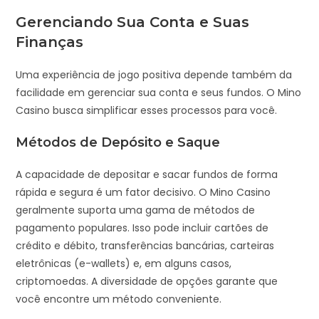
Gerenciando Sua Conta e Suas
Finanças
Uma experiência de jogo positiva depende também da
facilidade em gerenciar sua conta e seus fundos. O Mino
Casino busca simplificar esses processos para você.
Métodos de Depósito e Saque
A capacidade de depositar e sacar fundos de forma
rápida e segura é um fator decisivo. O Mino Casino
geralmente suporta uma gama de métodos de
pagamento populares. Isso pode incluir cartões de
crédito e débito, transferências bancárias, carteiras
eletrônicas (e-wallets) e, em alguns casos,
criptomoedas. A diversidade de opções garante que
você encontre um método conveniente.