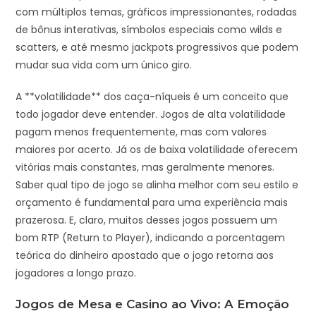
com múltiplos temas, gráficos impressionantes, rodadas
de bônus interativas, símbolos especiais como wilds e
scatters, e até mesmo jackpots progressivos que podem
mudar sua vida com um único giro.
A **volatilidade** dos caça-níqueis é um conceito que
todo jogador deve entender. Jogos de alta volatilidade
pagam menos frequentemente, mas com valores
maiores por acerto. Já os de baixa volatilidade oferecem
vitórias mais constantes, mas geralmente menores.
Saber qual tipo de jogo se alinha melhor com seu estilo e
orçamento é fundamental para uma experiência mais
prazerosa. E, claro, muitos desses jogos possuem um
bom RTP (Return to Player), indicando a porcentagem
teórica do dinheiro apostado que o jogo retorna aos
jogadores a longo prazo.
Jogos de Mesa e Casino ao Vivo: A Emoção