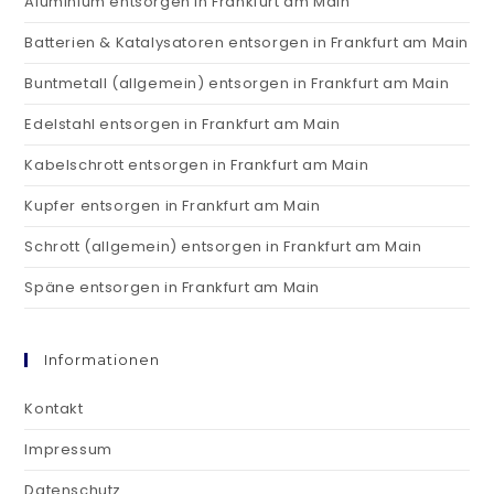
Aluminium entsorgen in Frankfurt am Main
Batterien & Katalysatoren entsorgen in Frankfurt am Main
Buntmetall (allgemein) entsorgen in Frankfurt am Main
Edelstahl entsorgen in Frankfurt am Main
Kabelschrott entsorgen in Frankfurt am Main
Kupfer entsorgen in Frankfurt am Main
Schrott (allgemein) entsorgen in Frankfurt am Main
Späne entsorgen in Frankfurt am Main
Informationen
Kontakt
Impressum
Datenschutz