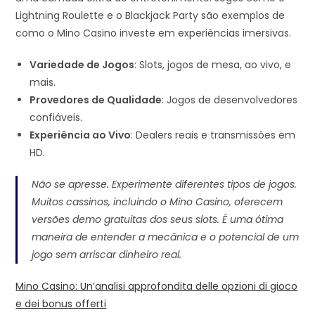
Lightning Roulette e o Blackjack Party são exemplos de
como o Mino Casino investe em experiências imersivas.
Variedade de Jogos
: Slots, jogos de mesa, ao vivo, e
mais.
Provedores de Qualidade
: Jogos de desenvolvedores
confiáveis.
Experiência ao Vivo
: Dealers reais e transmissões em
HD.
Não se apresse. Experimente diferentes tipos de jogos.
Muitos cassinos, incluindo o Mino Casino, oferecem
versões demo gratuitas dos seus slots. É uma ótima
maneira de entender a mecânica e o potencial de um
jogo sem arriscar dinheiro real.
Mino Casino: Un’analisi approfondita delle opzioni di gioco
e dei bonus offerti