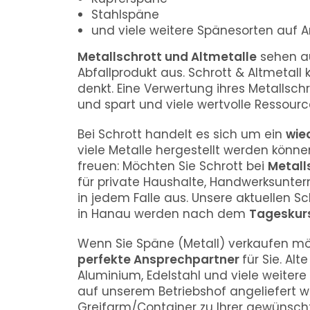
Stahlspäne
und viele weitere Spänesorten auf 
Metallschrott und Altmetalle
sehen au
Abfallprodukt aus. Schrott & Altmetal
denkt. Eine Verwertung ihres Metallschr
und spart und viele wertvolle Ressourc
Bei Schrott handelt es sich um ein
wie
viele Metalle hergestellt werden können
freuen: Möchten Sie Schrott bei
Metall
für private Haushalte, Handwerksunte
in jedem Falle aus. Unsere aktuellen Sc
in
Hanau
werden nach dem
Tageskur
Wenn Sie Späne (Metall) verkaufen mö
perfekte Ansprechpartner
für Sie. Alt
Aluminium, Edelstahl und viele weiter
auf unserem Betriebshof angeliefert w
Greifarm/Container zu Ihrer gewünscht