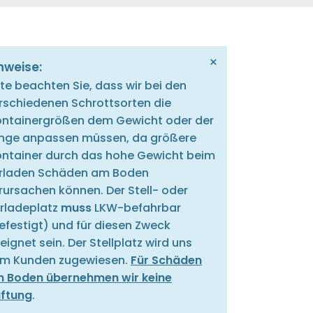
×
nweise:
tte beachten Sie, dass wir bei den
rschiedenen Schrottsorten die
ntainergrößen dem Gewicht oder der
nge anpassen müssen, da größere
ntainer durch das hohe Gewicht beim
rladen Schäden am Boden
rursachen können. Der Stell- oder
rladeplatz
muss
LKW-befahrbar
efestigt) und für diesen Zweck
eignet sein. Der Stellplatz wird uns
m Kunden zugewiesen.
Für Schäden
 Boden übernehmen wir keine
ftung
.