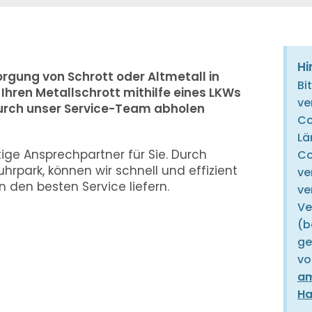
Hi
rgung von Schrott oder Altmetall in
Bi
Ihren Metallschrott mithilfe eines LKWs
ve
durch unser Service-Team abholen
Co
Lä
tige Ansprechpartner für Sie. Durch
Co
rpark, können wir schnell und effizient
ve
 den besten Service liefern.
ve
Ve
(b
ge
vo
am
Ha