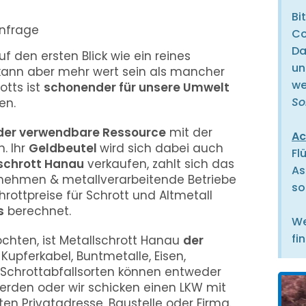
Bi
Anfrage
Co
Da
f den ersten Blick wie ein reines
un
l kann aber mehr wert sein als mancher
we
otts ist
schonender für unsere Umwelt
So
en.
der verwendbare Ressource
mit der
Ac
. Ihr
Geldbeutel
wird sich dabei auch
Fl
schrott Hanau
verkaufen, zahlt sich das
As
rnehmen & metallverarbeitende Betriebe
so
hrottpreise für Schrott und Altmetall
s
berechnet.
We
fi
chten, ist Metallschrott Hanau
der
e Kupferkabel, Buntmetalle, Eisen,
e Schrottabfallsorten können entweder
erden oder wir schicken einen LKW mit
en Privatadresse, Baustelle oder Firma.