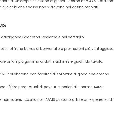
 godere di un’ampia selezione di giochi. I casino non AAMS offrono
 di giochi che spesso non si trovano nei casino regolati
AMS
attraggono i giocatori, vediamole nel dettaglio:
pesso offrono bonus di benvenuto e promozioni più vantaggiose
vare un’ampia gamma di slot machines e giochi da tavolo,
AMS collaborano con fornitori di software di gioco che creano
no offrire percentuali di payout superiori alle norme AAMS
e normative, i casino non AAMS possono offrire un’esperienza di