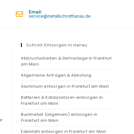
Email:
service@metallschrotthanau.de
Schrott Entsorgen In Hanau
Abbrucharbeiten & Demontage in Frankfurt
am Main
Allgemeine Anfragen & Abholung
Aluminium entsorgen in Frankfurt am Main
Batterien & Katalysatoren entsorgen in
Frankfurt am Main
Buntmetall (allgemein) entsorgen in
er
Frankfurt am Main
Edelstahl entsorgen in Frankfurt am Main