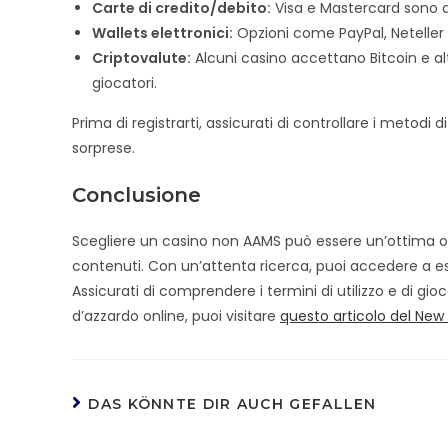
Carte di credito/debito:
Visa e Mastercard sono 
Wallets elettronici:
Opzioni come PayPal, Neteller e
Criptovalute:
Alcuni casino accettano Bitcoin e al
giocatori.
Prima di registrarti, assicurati di controllare i metodi di
sorprese.
Conclusione
Scegliere un casino non AAMS può essere un’ottima opz
contenuti. Con un’attenta ricerca, puoi accedere a es
Assicurati di comprendere i termini di utilizzo e di gio
d’azzardo online, puoi visitare
questo articolo del New
DAS KÖNNTE DIR AUCH GEFALLEN