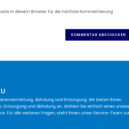
site in diesem Browser für die nächste Kommentierung
AU
ntainervermietung, Abholung und Entsorgung. Wir bieten Ihnen
r, Entsorgung und Abholung an. Wählen Sie einfach eines unserer
e. Für alle weiteren Fragen, steht Ihnen unser Service-Team zu