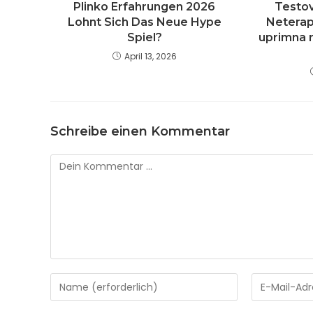
Plinko Erfahrungen 2026
Testov
Lohnt Sich Das Neue Hype
Neterap
Spiel?
uprimna 
April 13, 2026
Schreibe einen Kommentar