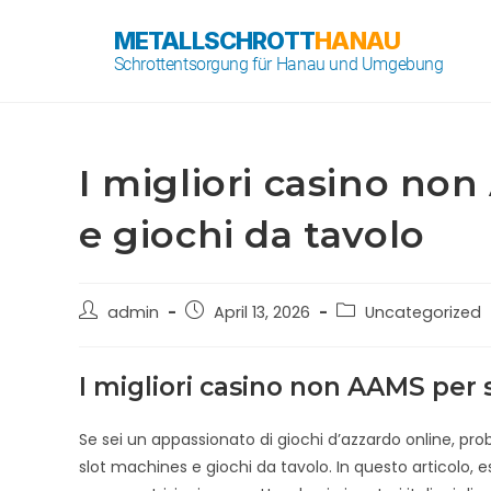
METALLSCHROTT
HANAU
Schrottentsorgung für Hanau und Umgebung
I migliori casino no
e giochi da tavolo
admin
April 13, 2026
Uncategorized
I migliori casino non AAMS per 
Se sei un appassionato di giochi d’azzardo online, prob
slot machines e giochi da tavolo. In questo articolo, 