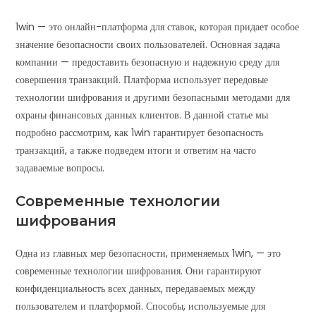
1win — это онлайн-платформа для ставок, которая придает особое
значение безопасности своих пользователей. Основная задача
компании — предоставить безопасную и надежную среду для
совершения транзакций. Платформа использует передовые
технологии шифрования и другими безопасными методами для
охраны финансовых данных клиентов. В данной статье мы
подробно рассмотрим, как 1win гарантирует безопасность
транзакций, а также подведем итоги и ответим на часто
задаваемые вопросы.
Современные технологии
шифрования
Одна из главных мер безопасности, применяемых 1win, — это
современные технологии шифрования. Они гарантируют
конфиденциальность всех данных, передаваемых между
пользователем и платформой. Способы, используемые для