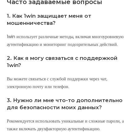
Часто задаваемые вопросы
1. Как 1win защищает меня от
мошенничества?
1win использует различные методы, включая многоуровневую
аутентификацию и мониторинг подозрительных действий.
2. Как я могу связаться с поддержкой
1win?
Вы можете связаться с службой поддержки через чат,
электронную почту или телефон.
3. Нужно ли мне что-то дополнительно
для безопасности моих данных?
Рекомендуется использовать уникальные и сложные пароли, а
также включать двухфакторную аутентификацию.