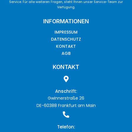
Service. Für alle weiteren Fragen, steht Ihnen unser Service-Team zur
Verfügung.
INFORMATIONEN
IMPRESSUM
DATENSCHUTZ
KONTAKT
AGB
KONTAKT
Anschrift:
Gwinnerstraße 26
DE-60388 Frankfurt am Main
Telefon: