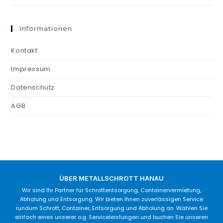
Informationen
Kontakt
Impressum
Datenschutz
AGB
ÜBER METALLSCHROTT HANAU
Wir sind Ihr Partner für Schrottentsorgung, Containervermietung,
Abholung und Entsorgung. Wir bieten Ihnen zuverlässigen Service
rundum Schrott, Container, Entsorgung und Abholung an. Wählen Sie
einfach eines unserer o.g. Serviceleistungen und buchen Sie unseren