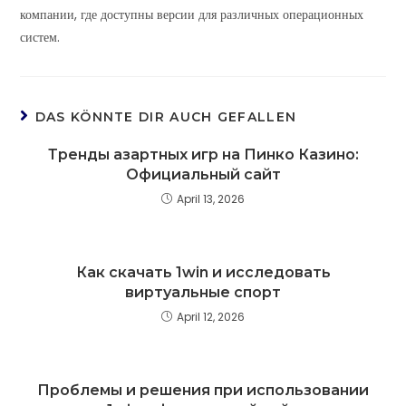
компании, где доступны версии для различных операционных
систем.
DAS KÖNNTE DIR AUCH GEFALLEN
Тренды азартных игр на Пинко Казино:
Официальный сайт
April 13, 2026
Как скачать 1win и исследовать
виртуальные спорт
April 12, 2026
Проблемы и решения при использовании