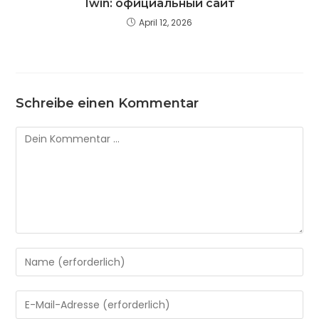
1win: официальный сайт
April 12, 2026
Schreibe einen Kommentar