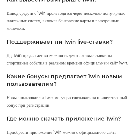
Вывод средств с 1win производится через несколько популярных
платежных систем, включая банковские карты и электронные
кошельки.
Поддерживает ли 1win live-ставки?
Да, 1win предлагает возможность делать живые ставки на
спортивные события в реальном времени
официальный сайт 1win
.
Какие бонусы предлагает 1win новым
пользователям?
Новые пользователи 1win могут рассчитывать на приветственный
бонус при регистрации.
Где можно скачать приложение 1win?
Приобрести приложение 1win можно с официального сайта