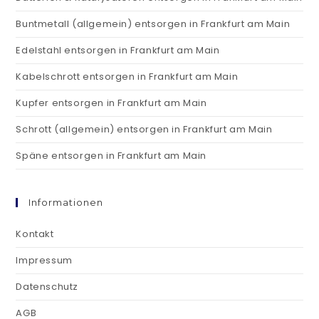
Buntmetall (allgemein) entsorgen in Frankfurt am Main
Edelstahl entsorgen in Frankfurt am Main
Kabelschrott entsorgen in Frankfurt am Main
Kupfer entsorgen in Frankfurt am Main
Schrott (allgemein) entsorgen in Frankfurt am Main
Späne entsorgen in Frankfurt am Main
Informationen
Kontakt
Impressum
Datenschutz
AGB