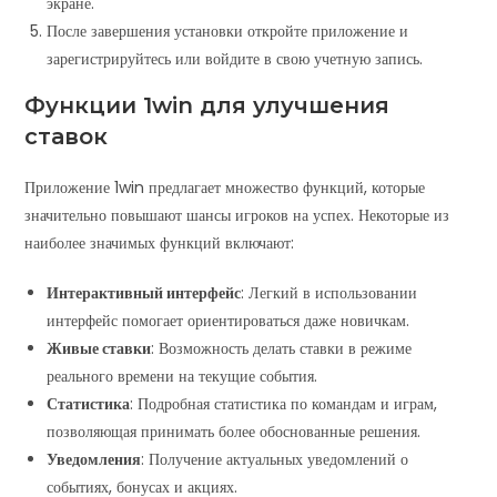
экране.
После завершения установки откройте приложение и
зарегистрируйтесь или войдите в свою учетную запись.
Функции 1win для улучшения
ставок
Приложение 1win предлагает множество функций, которые
значительно повышают шансы игроков на успех. Некоторые из
наиболее значимых функций включают:
Интерактивный интерфейс
: Легкий в использовании
интерфейс помогает ориентироваться даже новичкам.
Живые ставки
: Возможность делать ставки в режиме
реального времени на текущие события.
Статистика
: Подробная статистика по командам и играм,
позволяющая принимать более обоснованные решения.
Уведомления
: Получение актуальных уведомлений о
событиях, бонусах и акциях.