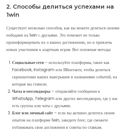
2. Способы делиться успехами на
1win
Существует несколько способов, как вы можете делиться своими
победами на 1win с друзьями. Это поможет не только
проинформировать их о ваших достижениях, но и привлечь
новых участников к азартным играм. Вот основные методы:
Социальные сети
– используйте платформы, такие как
Facebook, Instagram или ВКонтакте, чтобы делиться
скриншотами ваших выигрышев и названиями событий, на
которые вы ставили.
Чаты и мессенджеры
– отправляйте сообщения в
WhatsApp, Telegram или других мессенджерах, где у вас
есть группы или чаты с друзьями.
Блог или личный сайт
– если вы активно делитесь своим
опытом на платформе 1win, заведите блог, где сможете
публиковать свои достижения и советы по ставкам.