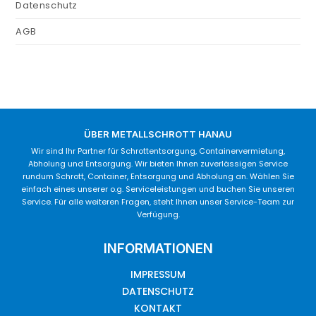
Datenschutz
AGB
ÜBER METALLSCHROTT HANAU
Wir sind Ihr Partner für Schrottentsorgung, Containervermietung,
Abholung und Entsorgung. Wir bieten Ihnen zuverlässigen Service
rundum Schrott, Container, Entsorgung und Abholung an. Wählen Sie
einfach eines unserer o.g. Serviceleistungen und buchen Sie unseren
Service. Für alle weiteren Fragen, steht Ihnen unser Service-Team zur
Verfügung.
INFORMATIONEN
IMPRESSUM
DATENSCHUTZ
KONTAKT