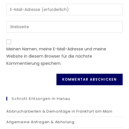
Meinen Namen, meine E-Mail-Adresse und meine
Website in diesem Browser für die nächste
Kommentierung speichern.
Schrott Entsorgen In Hanau
Abbrucharbeiten & Demontage in Frankfurt am Main
Allgemeine Anfragen & Abholung