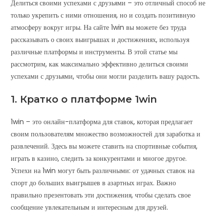
Делиться своими успехами с друзьями – это отличный способ не
только укрепить с ними отношения, но и создать позитивную
атмосферу вокруг игры. На сайте 1win вы можете без труда
рассказывать о своих выигрышах и достижениях, используя
различные платформы и инструменты. В этой статье мы
рассмотрим, как максимально эффективно делиться своими
успехами с друзьями, чтобы они могли разделить вашу радость.
1. Кратко о платформе 1win
1win – это онлайн-платформа для ставок, которая предлагает
своим пользователям множество возможностей для заработка и
развлечений. Здесь вы можете ставить на спортивные события,
играть в казино, следить за конкурентами и многое другое.
Успехи на 1win могут быть различными: от удачных ставок на
спорт до больших выигрышев в азартных играх. Важно
правильно презентовать эти достижения, чтобы сделать свое
сообщение увлекательным и интересным для друзей.