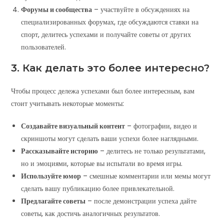
Форумы и сообщества
– участвуйте в обсуждениях на
специализированных форумах, где обсуждаются ставки на
спорт, делитесь успехами и получайте советы от других
пользователей.
3. Как делать это более интересно?
Чтобы процесс дележа успехами был более интересным, вам
стоит учитывать некоторые моменты:
Создавайте визуальный контент
– фотографии, видео и
скриншоты могут сделать ваши успехи более наглядными.
Рассказывайте историю
– делитесь не только результатами,
но и эмоциями, которые вы испытали во время игры.
Используйте юмор
– смешные комментарии или мемы могут
сделать вашу публикацию более привлекательной.
Предлагайте советы
– после демонстрации успеха дайте
советы, как достичь аналогичных результатов.