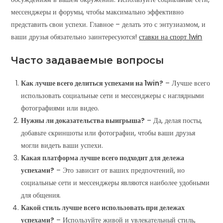
мессенджеры и форумы, чтобы максимально эффективно
представить свои успехи. Главное – делать это с энтузиазмом, и
ваши друзья обязательно заинтересуются!
ставки на спорт 1win
Часто задаваемые вопросы
Как лучше всего делиться успехами на 1win?
– Лучше всего
использовать социальные сети и мессенджеры с наглядными
фотографиями или видео.
Нужны ли доказательства выигрыша?
– Да, делая посты,
добавьте скриншоты или фотографии, чтобы ваши друзья
могли видеть ваши успехи.
Какая платформа лучше всего подходит для дележа
успехами?
– Это зависит от ваших предпочтений, но
социальные сети и мессенджеры являются наиболее удобными
для общения.
Какой стиль лучше всего использовать при дележах
успехами?
– Используйте живой и увлекательный стиль,