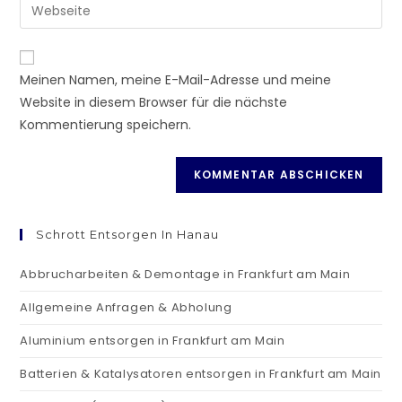
Meinen Namen, meine E-Mail-Adresse und meine
Website in diesem Browser für die nächste
Kommentierung speichern.
Schrott Entsorgen In Hanau
Abbrucharbeiten & Demontage in Frankfurt am Main
Allgemeine Anfragen & Abholung
Aluminium entsorgen in Frankfurt am Main
Batterien & Katalysatoren entsorgen in Frankfurt am Main