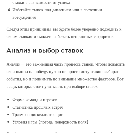
ставки в зависимости от успеха.
Избегайте ставок под давлением или в состоянии
возбуждения.
Следуя этим принципам, вы будете более уверенно подходить к
своим ставкам и сможете избежать неприятных сюрпризов.
Анализ и выбор ставок
Анализ — это важнейшая часть процесса ставок. Чтобы повысить
свои шансы на победу, нужно не просто интуитивно выбирать
события, но и принимать во внимание множество факторов. Вот
вещи, которые стоит учитывать при выборе ставок:
Форма команд и игроков
Статистика прошлых встреч
Травмы и дисквалификации
Условия игры (погода, поверхность поля)