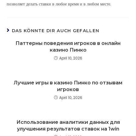
позволяет делать ставки в любое время и в любом месте.
DAS KÖNNTE DIR AUCH GEFALLEN
Паттерны поведения игроков в онлайн
казино Пинко
April 10, 2026
Лучшие игры в казино Пинко по отзывам
игроков
April 10, 2026
Использование аналитики данных для
улучшения результатов ставок на 1win