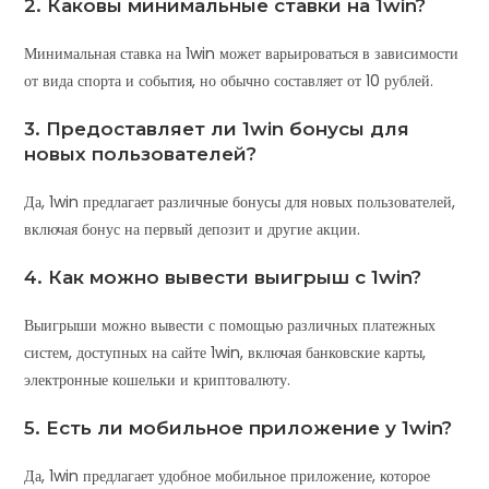
2. Каковы минимальные ставки на 1win?
Минимальная ставка на 1win может варьироваться в зависимости
от вида спорта и события, но обычно составляет от 10 рублей.
3. Предоставляет ли 1win бонусы для
новых пользователей?
Да, 1win предлагает различные бонусы для новых пользователей,
включая бонус на первый депозит и другие акции.
4. Как можно вывести выигрыш с 1win?
Выигрыши можно вывести с помощью различных платежных
систем, доступных на сайте 1win, включая банковские карты,
электронные кошельки и криптовалюту.
5. Есть ли мобильное приложение у 1win?
Да, 1win предлагает удобное мобильное приложение, которое