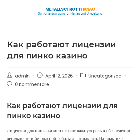
METALLSCHROTT
HANAU
Schrottentsorgung für Hanau und Umgebung
Как работают лицензии
для пинко казино
admin
April 12, 2026
Uncategorized
0 Kommentare
Как работают лицензии для
пинко казино
Лицензии для пинко казино играют важную роль в обеспечении
легальности и безопасной работы азартных игр. На практике