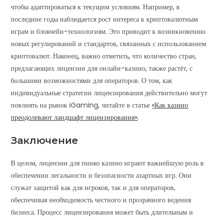
чтобы адаптироваться к текущим условиям. Например, в
последние годы наблюдается рост интереса к криптовалютным
играм и блокчейн-технологиям. Это приводит к возникновению
новых регулирований и стандартов, связанных с использованием
криптовалют. Наконец, важно отметить, что количество стран,
предлагающих лицензии для онлайн-казино, также растёт, с
большими возможностями для операторов. О том, как
индивидуальные стратегии лицензирования действительно могут
повлиять на рынок iGaming, читайте в статье
«Как казино
преодолевают ландшафт лицензирования»
.
Заключение
В целом, лицензии для пинко казино играют важнейшую роль в
обеспечении легальности и безопасности азартных игр. Они
служат защитой как для игроков, так и для операторов,
обеспечивая необходимость честного и прозрачного ведения
бизнеса. Процесс лицензирования может быть длительным и