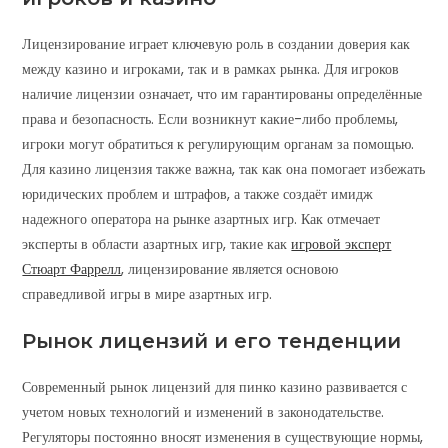
Лицензирование играет ключевую роль в создании доверия как
между казино и игроками, так и в рамках рынка. Для игроков
наличие лицензии означает, что им гарантированы определённые
права и безопасность. Если возникнут какие-либо проблемы,
игроки могут обратиться к регулирующим органам за помощью.
Для казино лицензия также важна, так как она помогает избежать
юридических проблем и штрафов, а также создаёт имидж
надежного оператора на рынке азартных игр. Как отмечает
эксперты в области азартных игр, такие как
игровой эксперт
Стюарт Фаррелл
, лицензирование является основою
справедливой игры в мире азартных игр.
Рынок лицензий и его тенденции
Современный рынок лицензий для пинко казино развивается с
учетом новых технологий и изменений в законодательстве.
Регуляторы постоянно вносят изменения в существующие нормы,