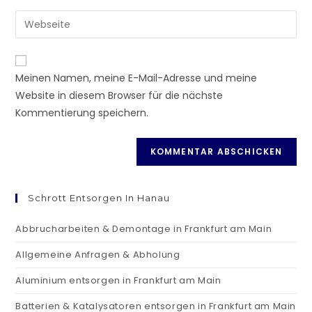
Meinen Namen, meine E-Mail-Adresse und meine
Website in diesem Browser für die nächste
Kommentierung speichern.
Schrott Entsorgen In Hanau
Abbrucharbeiten & Demontage in Frankfurt am Main
Allgemeine Anfragen & Abholung
Aluminium entsorgen in Frankfurt am Main
Batterien & Katalysatoren entsorgen in Frankfurt am Main