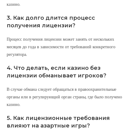
казино.
3. Как долго длится процесс
получения лицензии?
Процесс получения лицензии может занять от нескольких
месяцев до года в зависимости от требований конкретного
регулятора.
4. Что делать, если казино без
лицензии обманывает игроков?
В случае обмана следует обращаться в правоохранительные
органы или в регулирующий орган страны, где было получено
казино.
5. Как лицензионные требования
влияют на азартные игры?