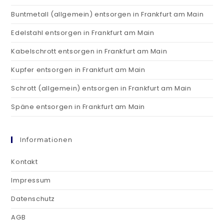
Buntmetall (allgemein) entsorgen in Frankfurt am Main
Edelstahl entsorgen in Frankfurt am Main
Kabelschrott entsorgen in Frankfurt am Main
Kupfer entsorgen in Frankfurt am Main
Schrott (allgemein) entsorgen in Frankfurt am Main
Späne entsorgen in Frankfurt am Main
Informationen
Kontakt
Impressum
Datenschutz
AGB