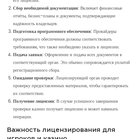
его лицензии.
Сбор необходимой документации:
Включает финансовые
отчёты, бизнес-планы и документы, подтверждающие
надёжность владельцев.
Подготовка программного обеспечения:
Провайдеры
программного обеспечения должны соответствовать
требованиям, что также необходимо указать в лицензии.
Подача заявки:
Оформление и подача всех документов в
соответствующий орган. Это обычно сопровождается уплатой
регистрационного сбора.
Ожидание проверки:
Лицензирующий орган проводит
проверку предоставленных материалов, чтобы гарантировать
их соответствие.
Получение лицензии:
В случае успешного завершения
проверки казино получает лицензию и может начинать
операции.
Важность лицензирования для
игроков и казино