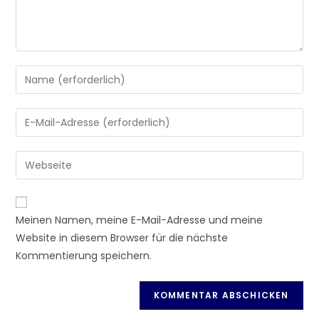
Meinen Namen, meine E-Mail-Adresse und meine
Website in diesem Browser für die nächste
Kommentierung speichern.