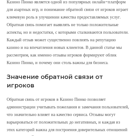
Казино Пинко является одной из популярных онлайн-платформ
для азартных игр, и понимание обратной связи от игроков играет
ключевую роль в улучшении качества предоставляемых услуг.
Обратная связь помогает выявлять не только положительные
аспекты, но и недостатки, с которыми сталкиваются пользователи.
Каждый отзыв может существенно повлиять на репутацию
казино и на впечатления новых клиентов. В данной статье мы
рассмотрим, как именно отзывы игроков формируют облик
Казино Пинко, и почему они столь важны для бизнеса.
Значение обратной связи от
игроков
Обратная связь от игроков в Казино Пинко позволяет
администрации учитывать пожелания и замечания пользователей,
что значительно влияет на качество сервиса. Отзывы могут
варьироваться от положительных до негативных, и каждая из
этих категорий важна для построения доверительных отношений