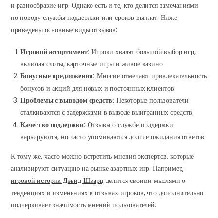
и разнообразие игр. Однако есть и те, кто делится замечаниями
по поводу службы поддержки или сроков выплат. Ниже
приведены основные виды отзывов:
Игровой ассортимент:
Игроки хвалят большой выбор игр,
включая слоты, карточные игры и живое казино.
Бонусные предложения:
Многие отмечают привлекательность
бонусов и акций для новых и постоянных клиентов.
Проблемы с выводом средств:
Некоторые пользователи
сталкиваются с задержками в выводе выигранных средств.
Качество поддержки:
Отзывы о службе поддержки
варьируются, но часто упоминаются долгие ожидания ответов.
К тому же, часто можно встретить мнения экспертов, которые
анализируют ситуацию на рынке азартных игр. Например,
игровой историк Дэвид Шварц
делится своими мыслями о
тенденциях и изменениях в отзывах игроков, что дополнительно
подчеркивает значимость мнений пользователей.