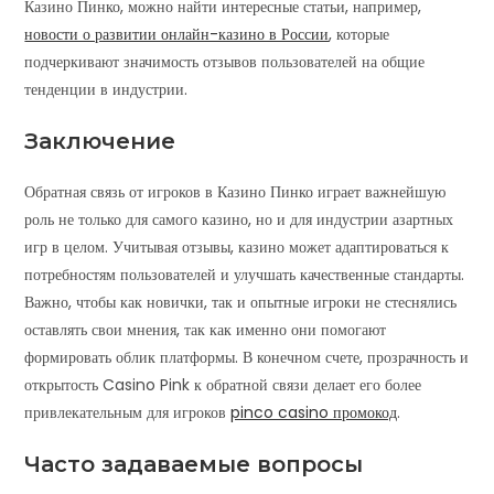
Казино Пинко, можно найти интересные статьи, например,
новости о развитии онлайн-казино в России
, которые
подчеркивают значимость отзывов пользователей на общие
тенденции в индустрии.
Заключение
Обратная связь от игроков в Казино Пинко играет важнейшую
роль не только для самого казино, но и для индустрии азартных
игр в целом. Учитывая отзывы, казино может адаптироваться к
потребностям пользователей и улучшать качественные стандарты.
Важно, чтобы как новички, так и опытные игроки не стеснялись
оставлять свои мнения, так как именно они помогают
формировать облик платформы. В конечном счете, прозрачность и
открытость Casino Pink к обратной связи делает его более
привлекательным для игроков
pinco casino промокод
.
Часто задаваемые вопросы