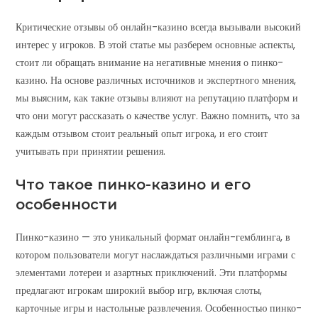
Критические отзывы об онлайн-казино всегда вызывали высокий
интерес у игроков. В этой статье мы разберем основные аспекты,
стоит ли обращать внимание на негативные мнения о пинко-
казино. На основе различных источников и экспертного мнения,
мы выясним, как такие отзывы влияют на репутацию платформ и
что они могут рассказать о качестве услуг. Важно помнить, что за
каждым отзывом стоит реальный опыт игрока, и его стоит
учитывать при принятии решения.
Что такое пинко-казино и его
особенности
Пинко-казино — это уникальный формат онлайн-гемблинга, в
котором пользователи могут наслаждаться различными играми с
элементами лотереи и азартных приключений. Эти платформы
предлагают игрокам широкий выбор игр, включая слоты,
карточные игры и настольные развлечения. Особенностью пинко-