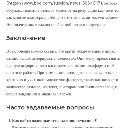
(https://www.bbc.com/russian/news-50640117), которая
обсуждает влияние отзывов клиентов на репутацию казино и то,
как многие платформы работают с негативными комментариями.
Это подчеркивает важность обратной связи в индустрии.
Заключение
В заключение можно сказать, что критические отзывы о пинко-
казино нельзя игнорировать полностью. Они могут предоставить
ценную информацию о настоящем состоянии платформы и её
практике работы. При этом важно подходить к анализу отзывов
критично и учитывать множество факторов, таких как возраст и
количество отзывов, контекст, в котором они были оставлены, и
общие тенденции в мнениях игроков.
Часто задаваемые вопросы
Как найти надежные отзывы о пинко-казино?
Рекомендуется искать отзывы на нескольких проверенных