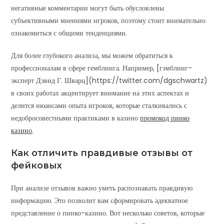
негативные комментарии могут быть обусловлены
субъективными мнениями игроков, поэтому стоит внимательно
ознакомиться с общими тенденциями.
Для более глубокого анализа, мы можем обратиться к
профессионалам в сфере гемблинга. Например, [гэмблинг-
эксперт Дэвид Г. Шварц](https://twitter.com/dgschwartz)
в своих работах акцентирует внимание на этих аспектах и
делится нюансами опыта игроков, которые сталкивались с
недобросовестными практиками в казино
промокод пинко
казино
.
Как отличить правдивые отзывы от
фейковых
При анализе отзывов важно уметь распознавать правдивую
информацию. Это позволит вам сформировать адекватное
представление о пинко-казино. Вот несколько советов, которые