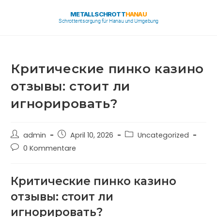
METALLSCHROTT
HANAU
Schrottentsorgung für Hanau und Umgebung
Критические пинко казино
отзывы: стоит ли
игнорировать?
admin
April 10, 2026
Uncategorized
0 Kommentare
Критические пинко казино
отзывы: стоит ли
игнорировать?