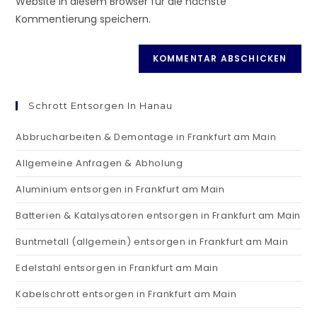
Website in diesem Browser für die nächste
Kommentierung speichern.
Schrott Entsorgen In Hanau
Abbrucharbeiten & Demontage in Frankfurt am Main
Allgemeine Anfragen & Abholung
Aluminium entsorgen in Frankfurt am Main
Batterien & Katalysatoren entsorgen in Frankfurt am Main
Buntmetall (allgemein) entsorgen in Frankfurt am Main
Edelstahl entsorgen in Frankfurt am Main
Kabelschrott entsorgen in Frankfurt am Main