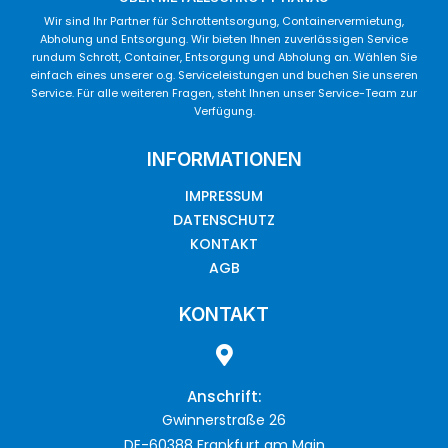
Wir sind Ihr Partner für Schrottentsorgung, Containervermietung,
Abholung und Entsorgung. Wir bieten Ihnen zuverlässigen Service
rundum Schrott, Container, Entsorgung und Abholung an. Wählen Sie
einfach eines unserer o.g. Serviceleistungen und buchen Sie unseren
Service. Für alle weiteren Fragen, steht Ihnen unser Service-Team zur
Verfügung.
INFORMATIONEN
IMPRESSUM
DATENSCHUTZ
KONTAKT
AGB
KONTAKT
Anschrift:
Gwinnerstraße 26
DE-60388 Frankfurt am Main