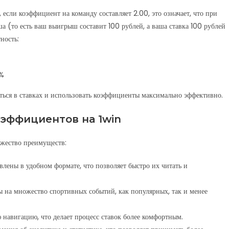
если коэффициент на команду составляет 2.00, это означает, что при
а (то есть ваш выигрыш составит 100 рублей, а ваша ставка 100 рублей
ность:
0%
ться в ставках и использовать коэффициенты максимально эффективно.
эффициентов на 1win
ожество преимуществ:
лены в удобном формате, что позволяет быстро их читать и
на множество спортивных событий, как популярных, так и менее
 навигацию, что делает процесс ставок более комфортным.