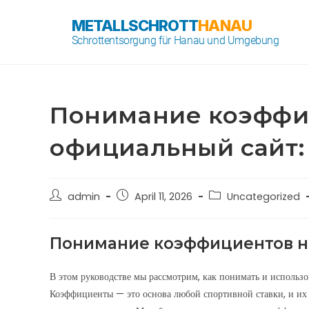
METALLSCHROTT
HANAU
Schrottentsorgung für Hanau und Umgebung
Понимание коэффиц
официальный сайт:
admin
April 11, 2026
Uncategorized
Понимание коэффициентов на
В этом руководстве мы рассмотрим, как понимать и использо
Коэффициенты — это основа любой спортивной ставки, и и