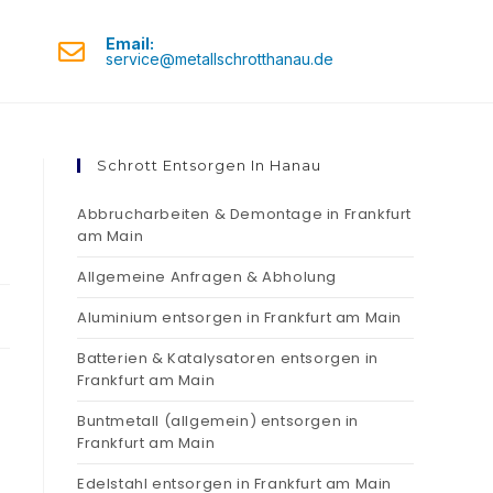
Email:
service@metallschrotthanau.de
Schrott Entsorgen In Hanau
Abbrucharbeiten & Demontage in Frankfurt
am Main
Allgemeine Anfragen & Abholung
Aluminium entsorgen in Frankfurt am Main
Batterien & Katalysatoren entsorgen in
Frankfurt am Main
Buntmetall (allgemein) entsorgen in
Frankfurt am Main
Edelstahl entsorgen in Frankfurt am Main