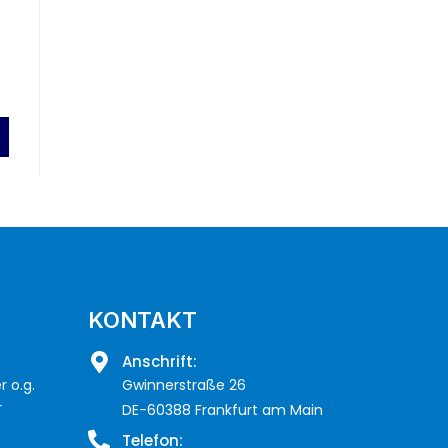
KONTAKT
Anschrift:
 o.g.
Gwinnerstraße 26
r
DE-60388 Frankfurt am Main
Telefon: