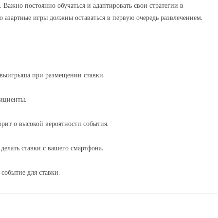
 Важно постоянно обучаться и адаптировать свои стратегии в
то азартные игры должны оставаться в первую очередь развлечением.
 выигрыша при размещении ставки.
ициенты.
рит о высокой вероятности события.
делать ставки с вашего смартфона.
 событие для ставки.