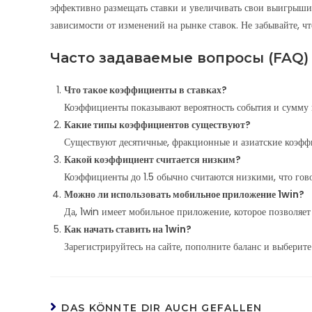
эффективно размещать ставки и увеличивать свои выигрыши.
зависимости от изменений на рынке ставок. Не забывайте, ч
Часто задаваемые вопросы (FAQ)
Что такое коэффициенты в ставках?
Коэффициенты показывают вероятность события и сумму
Какие типы коэффициентов существуют?
Существуют десятичные, фракционные и азиатские коэфф
Какой коэффициент считается низким?
Коэффициенты до 1.5 обычно считаются низкими, что гово
Можно ли использовать мобильное приложение 1win?
Да, 1win имеет мобильное приложение, которое позволяет 
Как начать ставить на 1win?
Зарегистрируйтесь на сайте, пополните баланс и выберите
DAS KÖNNTE DIR AUCH GEFALLEN