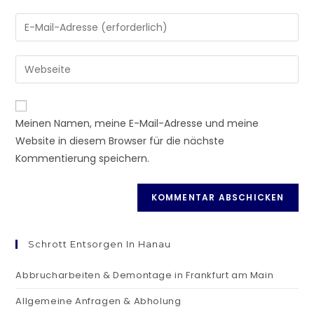
Meinen Namen, meine E-Mail-Adresse und meine
Website in diesem Browser für die nächste
Kommentierung speichern.
Schrott Entsorgen In Hanau
Abbrucharbeiten & Demontage in Frankfurt am Main
Allgemeine Anfragen & Abholung