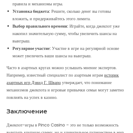
правила и механизмы игры.
Установка бюджета:
Решите, сколько денег вы готовы
вложить, и придерживайтесь этого лимита.
Выбор правильного времени:
Играйте, когда джекпот уже
накопил значительную сумму, чтобы увеличить шансы на
выигрыш.
Регулярное участие:
Участие в игре на регулярной основе
может увеличить ваши шансы на выигрыш.
Часто в азартных кругах можно услышать мнение экспертов.
Например, известный специалист по азартным играм
историк
азартных игр Дэвид Г. Шварц
утверждает, что понимание
механизмов джекпота и игровые привычки семьи могут заметно
повлиять на успех в казино.
Заключение
Джекпот-игры в Pinco Casino – это не только возможность
выиграть крупную сумму, но и удивительное путешествие в мир